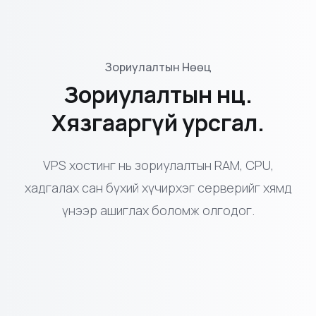
Зориулалтын Нөөц
Зориулалтын нөөц.
Хязгааргүй урсгал.
VPS хостинг нь зориулалтын RAM, CPU,
хадгалах сан бүхий хүчирхэг серверийг хямд
үнээр ашиглах боломж олгодог.