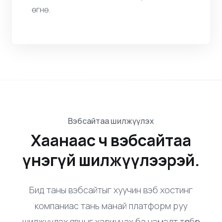
сайт эсвэл онлайн дэлгүүр байлаа ч, манай
VPS таны WordPress туршлагыг оновчтой
болгож, гүйцэтгэлийг төгөлдөр болгож
өгнө.
Вэбсайтаа шилжүүлэх
Хаанаас ч вэбсайтаа
үнэгүй шилжүүлээрэй.