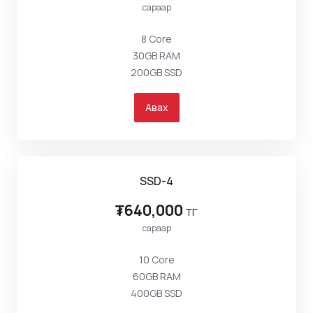
сараар
8 Core
30GB RAM
200GB SSD
Авах
SSD-4
₮640,000
төг
сараар
10 Core
60GB RAM
400GB SSD