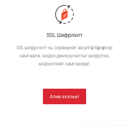
DDoS хамгаалалт нь вэбсайтаа хэт их урсгалын
халдлагаас хамгаалж, хэвийн ажиллагааг хангадаг.
SSL Шифрлэлт
SSL шифрлэлт нь серверийг аюулгүй бүрхүүлээр
хамгаалж, мэдээ дамжуулалтыг шифрлэж,
мэдээллийг хамгаалдаг.
Алив эхэлье!