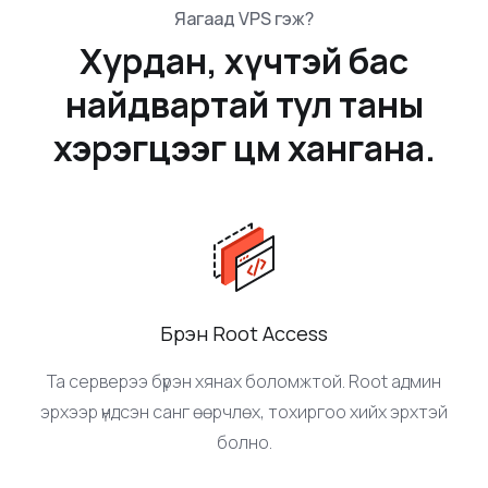
Яагаад VPS гэж?
Хурдан, хүчтэй бас
найдвартай тул таны
хэрэгцээг цөм хангана.
Бүрэн Root Access
Та серверээ бүрэн хянах боломжтой. Root админ