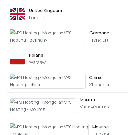
United Kingdom
none
London
Germany
none
Frankfurt
Poland
none
Warsaw
China
none
Shanghai
Монгол
none
Улаанбаатар
Монгол
none
Дархан