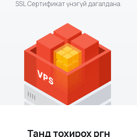
SSL Сертификат ү
нэгүй
дагалдана.
Танд тохирох өргөн