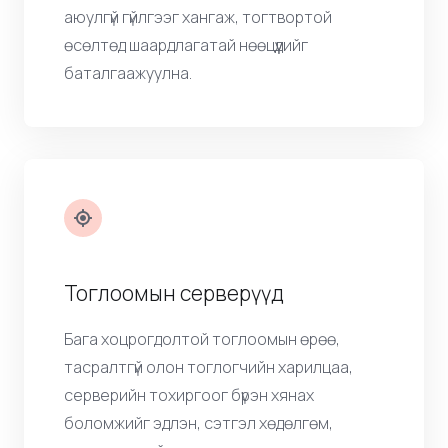
Хэрэв та э-commerce дэлгүүр ажиллуулж
эсвэл үйлчилгээгээ танилцуулж байгаа
бол, манай VPS нь хурдан ачаалалтай,
аюулгүй гүйлгээг хангаж, тогтвортой
өсөлтөд шаардлагатай нөөцүүдийг
баталгаажуулна.
Тоглоомын серверүүд
Бага хоцрогдолтой тоглоомын өрөө,
тасралтгүй олон тоглогчийн харилцаа,