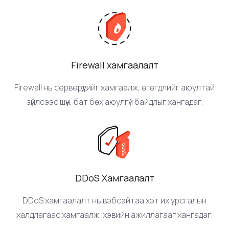
Маш бага зардлаар монголынхоо хүчтэй серверийг
ашиглаарай. CPU, RAM, SSD тулчихсан.
Firewall хамгаалалт
Firewall нь серверүүдийг хамгаалж, өгөгдлийг аюултай
зүйлсээс шүүн, бат бөх аюулгүй байдлыг хангадаг.
DDoS Хамгаалалт