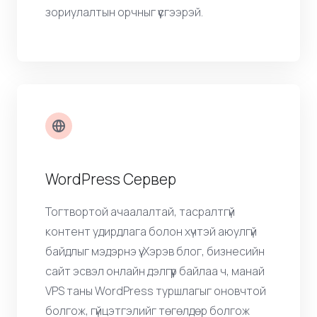
шилжүүлэхээс өмнө тогтвортой үйл
ажиллагаа болон хэрэглэгчийн туршлагыг
баталгаажуулах зориулалттай
зориулалтын орчныг үүсгээрэй.
WordPress Сервер
Тогтвортой ачаалалтай, тасралтгүй
контент удирдлага болон хүчтэй аюулгүй
байдлыг мэдэрнэ үү. Хэрэв блог, бизнесийн