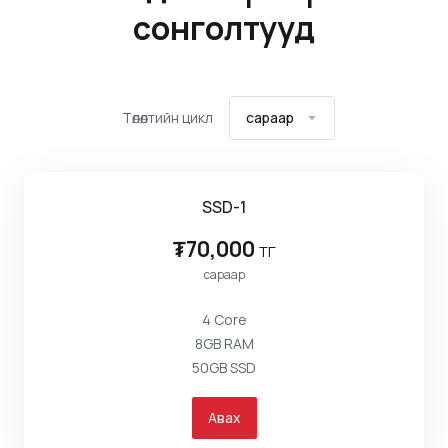
сонголтууд
Төлөлтийн цикл
сараар
SSD-1
₮70,000
төг
сараар
4 Core
8GB RAM
50GB SSD
Авах