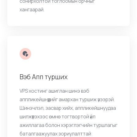
серверийн тохиргоог бүрэн хянах
боломжийг эдлэн, сэтгэл хөдөлгөм,
сонирхолтой тоглоомын орчныг
хангаарай.
Вэб Апп турших
VPS хостинг ашиглан шинэ вэб
аппликейшнүүдийг амархан туршиж үзээрэй.
Шинэчлэл, засвар хийх, аппликейшнуудаа