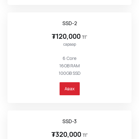
SSD-2
₮120,000
төг
сараар
6 Core
16GB RAM
100GB SSD
Авах
SSD-3
₮320,000
төг