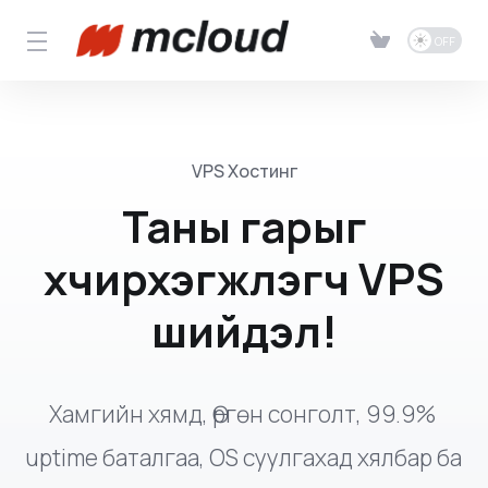
VPS Хостинг
Таны гарыг
хүчирхэгжүүлэгч VPS
шийдэл!
Хамгийн хямд, Өргөн сонголт, 99.9% 
uptime баталгаа, OS суулгахад хялбар ба 