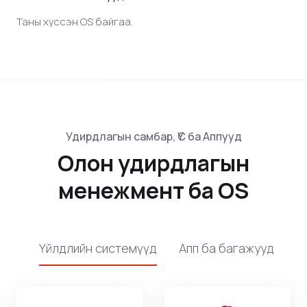
Таны хүссэн OS байгаа.
Удирдлагын самбар, ҮС ба Аппууд
Олон удирдлагын
менежмент ба OS
Үйлдлийн системүүд
Апп ба багажууд