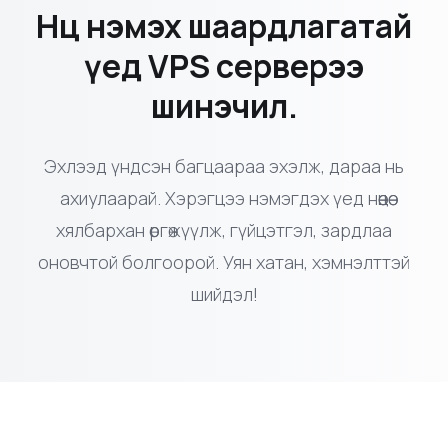
Өсөлттэйгээ хамт төл!
Нөөц нэмэх шаардлагатай
үед VPS серверээ
шинэчил.
Эхлээд үндсэн багцаараа эхэлж, дараа нь
ахиулаарай. Хэрэгцээ нэмэгдэх үед нөөцөө
хялбархан өргөжүүлж, гүйцэтгэл, зардлаа
оновчтой болгоорой. Уян хатан, хэмнэлттэй
шийдэл!