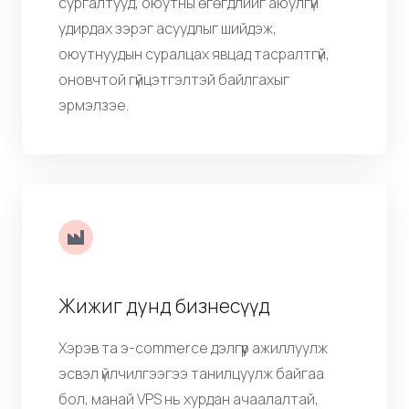
VPS хостинг ашиглан боловсролын
вэбсайтаа хүчирхэгжүүлээрэй. Онлайн
сургалтууд, оюутны өгөгдлийг аюулгүй
удирдах зэрэг асуудлыг шийдэж,
оюутнуудын суралцах явцад тасралтгүй,
оновчтой гүйцэтгэлтэй байлгахыг
эрмэлзэе.
Жижиг дунд бизнесүүд