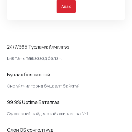
Авах
24/7/365 Тусламж үйлчилгээ
Бид таны төлөө хэзээд бэлэн.
Буцаах боломжтой
Энэ үйлчилгээнд буцаалт байхгүй.
99.9% Uptime Баталгаа
Сүлжээний найдвартай ажиллагаа №1.
Олон OS сонголтууд