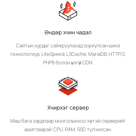
эрхээр үндсэн санг өөрчлөх, тохиргоо хийх эрхтэй
болно.
Өндөр хүчин чадал
Сайтын хурдыг сайжруулахад зориулсан шинэ
технологиуд: LiteSpeed, LSCache, MariaDB, HTTP/2,
PHP8 болон үнэгүй CDN.
Хүчирхэг сервер