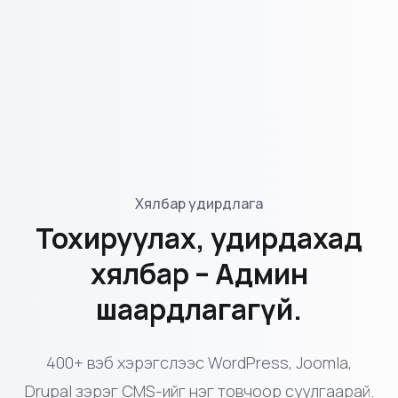
Хялбар удирдлага
Тохируулах, удирдахад
хялбар – Админ
шаардлагагүй.