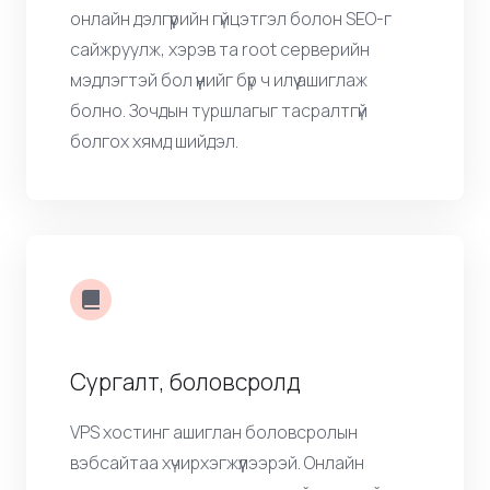
VPS Онлайн худалдаа
Виртуал хувийн сервер (VPS)-ийг ашиглан
онлайн дэлгүүрийн гүйцэтгэл болон SEO-г
сайжруулж, хэрэв та root серверийн
мэдлэгтэй бол үүнийг бүр ч илүү ашиглаж
болно. Зочдын туршлагыг тасралтгүй
болгох хямд шийдэл.
Сургалт, боловсролд