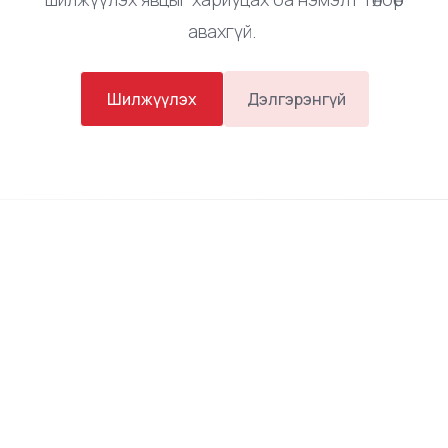
Бид таны вэбсайтыг хуучин вэб хостинг
компаниас тань манай платформ руу
шилжүүлэх явцыг хариуцах ба нэмэлт төлбөр
авахгүй.
Шилжүүлэх
Дэлгэрэнгүй