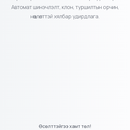
400+ вэб хэрэгслээс WordPress, Joomla,
Drupal зэрэг CMS-ийг нэг товчоор суулгаарай.
Автомат шинэчлэлт, клон, туршилтын орчин,
нөөцлөлттэй хялбар удирдлага.